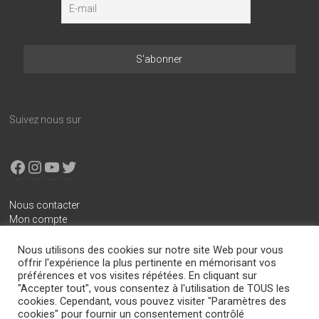
Suivez nous sur
Facebook
Instagram
YouTube
X
Nous contacter
Mon compte
Conditions générales de vente
Nous utilisons des cookies sur notre site Web pour vous
Mentions légales
offrir l'expérience la plus pertinente en mémorisant vos
préférences et vos visites répétées. En cliquant sur
Politique de confidentialité
"Accepter tout", vous consentez à l'utilisation de TOUS les
cookies. Cependant, vous pouvez visiter "Paramètres des
cookies" pour fournir un consentement contrôlé