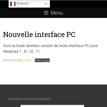
Skip
French
to
Boitier-
content
Menu
E85.com
La
Nouvelle interface PC
passion
du
boîtier
Voici la toute dernière version de notre interface PC pour
éthanol
Windows 7 , 8 , 10 , 11.
PARADIGME85_2.8.11
Télécharger
Inscription à notre newsletter