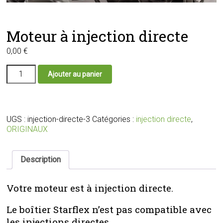
Moteur à injection directe
0,00
€
quantité
Ajouter au panier
de
Moteur
à
injection
directe
UGS :
injection-directe-3
Catégories :
injection directe
,
ORIGINAUX
Description
Votre moteur est à injection directe.
Le boîtier Starflex n’est pas compatible avec
les injections directes.