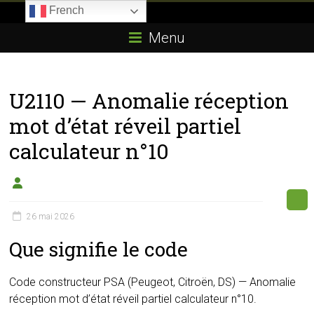
Skip
French
to
Boitier-
content
Menu
E85.com
La
U2110 — Anomalie réception
passion
du
mot d’état réveil partiel
boîtier
calculateur n°10
éthanol
26 mai 2026
Que signifie le code
Code constructeur PSA (Peugeot, Citroën, DS) — Anomalie
réception mot d’état réveil partiel calculateur n°10.