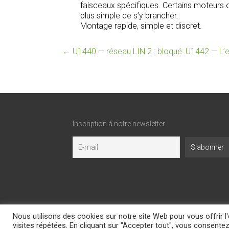
faisceaux spécifiques. Certains moteurs on
plus simple de s’y brancher.
Montage rapide, simple et discret.
←
U1440 — réseau LIN 2 : bloqué
U1442 — L’e
Inscription à notre newsletter
Nous utilisons des cookies sur notre site Web pour vous offrir 
Copyright © 2026
Boitier-E85.com
. All rights reserve
visites répétées. En cliquant sur "Accepter tout", vous consentez