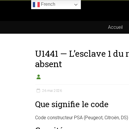
Skip
French
to
Boitier-
content
E85.com
Accueil
La
passion
U1441 — L’esclave 1 du 
du
boîtier
absent
éthanol
26 mai 2026
Que signifie le code
Code constructeur PSA (Peugeot, Citroën, DS) 