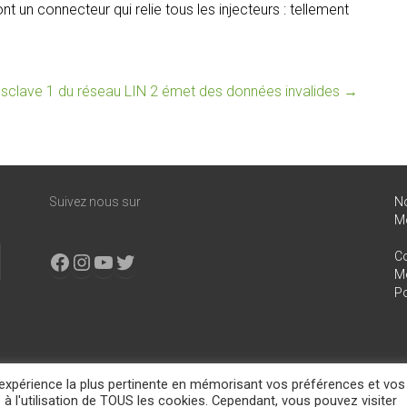
t un connecteur qui relie tous les injecteurs : tellement
sclave 1 du réseau LIN 2 émet des données invalides
→
Suivez nous sur
N
M
Facebook
Instagram
YouTube
X
Co
Me
Po
l'expérience la plus pertinente en mémorisant vos préférences et vos
d.
 à l'utilisation de TOUS les cookies. Cependant, vous pouvez visiter