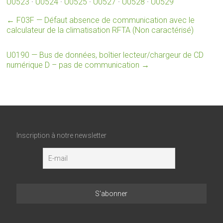
U0523
·
U0524
·
U0525
·
U0527
·
U0528
·
U0529
←
F03F — Défaut absence de communication avec le
calculateur de la climatisation RFTA (Non caractérisé)
U0190 — Bus de données, boîtier lecteur/chargeur de CD
numérique D – pas de communication
→
Inscription à notre newsletter