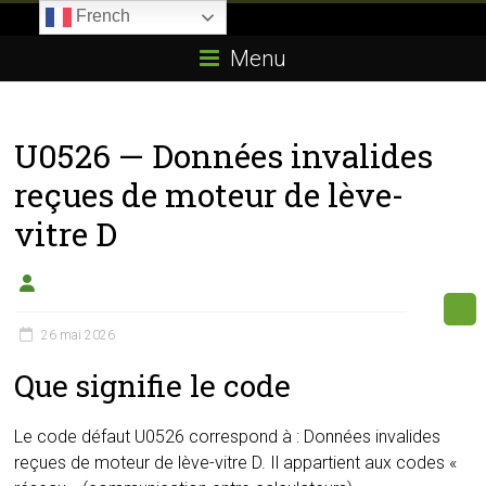
Skip
French
to
Boitier-
content
Menu
E85.com
La
U0526 — Données invalides
passion
du
reçues de moteur de lève-
boîtier
vitre D
éthanol
26 mai 2026
Que signifie le code
Le code défaut U0526 correspond à : Données invalides
reçues de moteur de lève-vitre D. Il appartient aux codes «