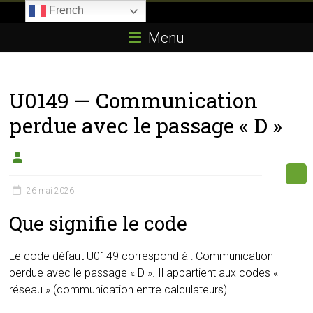
Skip
French
to
Boitier-
content
Menu
E85.com
La
U0149 — Communication
passion
du
perdue avec le passage « D »
boîtier
éthanol
26 mai 2026
Que signifie le code
Le code défaut U0149 correspond à : Communication
perdue avec le passage « D ». Il appartient aux codes «
réseau » (communication entre calculateurs).