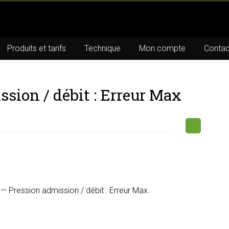
Produits et tarifs
Technique
Mon compte
Contac
sion / débit : Erreur Max
— Pression admission / débit : Erreur Max.