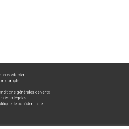
ous contacter
on compte
nditions générales de vente
ntions légales
litique de confidentialité