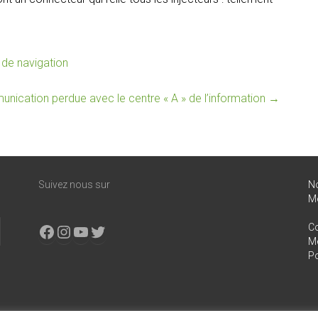
de navigation
ication perdue avec le centre « A » de l’information
→
Suivez nous sur
N
M
Facebook
Instagram
YouTube
X
Co
Me
Po