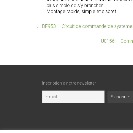
plus simple de s’y brancher.
Montage rapide, simple et discret.
←
DF953 — Circuit de commande de système 
U0156 — Commun
Inscription à notre newsletter