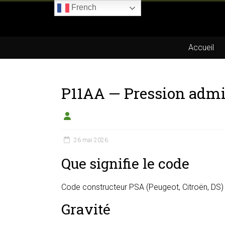
Skip
French
to
Boitier-
content
E85.com
Accueil
La
passion
P11AA — Pression admis
du
boîtier
éthanol
26 mai 2026
Que signifie le code
Code constructeur PSA (Peugeot, Citroën, DS) 
Gravité