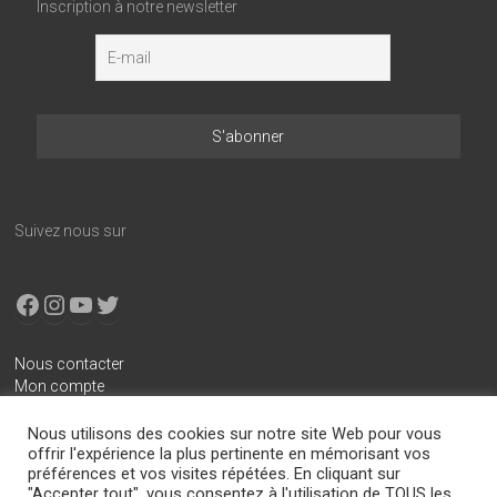
Inscription à notre newsletter
Suivez nous sur
Facebook
Instagram
YouTube
X
Nous contacter
Mon compte
Conditions générales de vente
Nous utilisons des cookies sur notre site Web pour vous
Mentions légales
offrir l'expérience la plus pertinente en mémorisant vos
préférences et vos visites répétées. En cliquant sur
Politique de confidentialité
"Accepter tout", vous consentez à l'utilisation de TOUS les