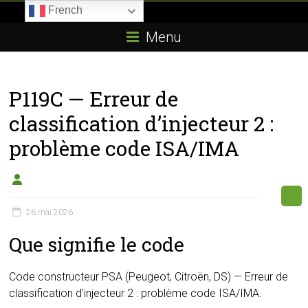
Skip
French
to
Boitier-
content
Menu
E85.com
La
P119C — Erreur de
passion
du
classification d’injecteur 2 :
boîtier
problème code ISA/IMA
éthanol
26 mai 2026
Que signifie le code
Code constructeur PSA (Peugeot, Citroën, DS) — Erreur de
classification d’injecteur 2 : problème code ISA/IMA.