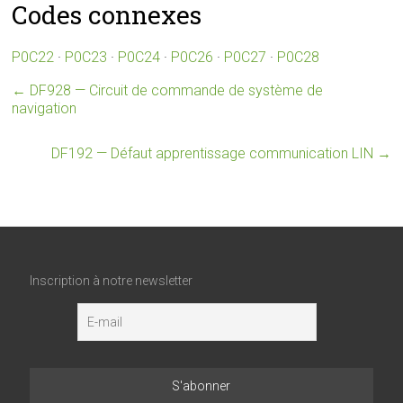
Codes connexes
P0C22
·
P0C23
·
P0C24
·
P0C26
·
P0C27
·
P0C28
←
DF928 — Circuit de commande de système de
navigation
DF192 — Défaut apprentissage communication LIN
→
Inscription à notre newsletter