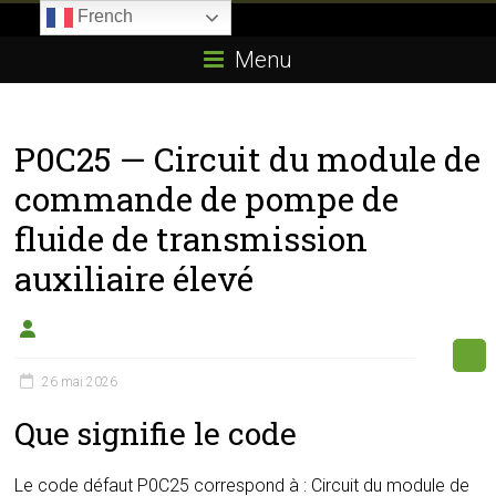
Skip
French
to
Boitier-
content
Menu
E85.com
La
P0C25 — Circuit du module de
passion
du
commande de pompe de
boîtier
fluide de transmission
éthanol
auxiliaire élevé
26 mai 2026
Que signifie le code
Le code défaut P0C25 correspond à : Circuit du module de