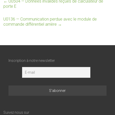
←
U0504 — Données invalides reçues de calculateur de
porte E
U0136 — Communication perdue avec le module de
commande différentiel arrière
→
Inscription à notre newsletter
Suivez nous sur