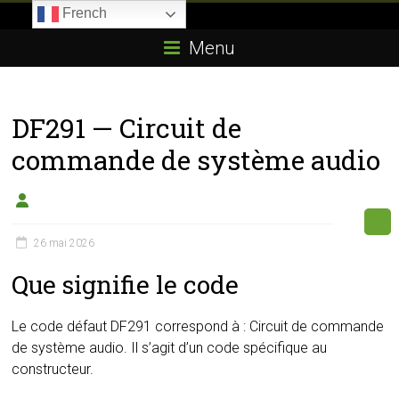
Skip
French
to
Boitier-
content
Menu
E85.com
La
DF291 — Circuit de
passion
du
commande de système audio
boîtier
éthanol
26 mai 2026
Que signifie le code
Le code défaut DF291 correspond à : Circuit de commande
de système audio. Il s’agit d’un code spécifique au
constructeur.