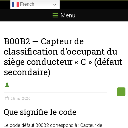
Skip
French
to
Boitier-
content
Menu
E85.com
La
B00B2 — Capteur de
passion
du
classification d’occupant du
boîtier
siège conducteur « C » (défaut
éthanol
secondaire)
26 mai 2026
Que signifie le code
Le code défaut B00B2 correspond à : Capteur de