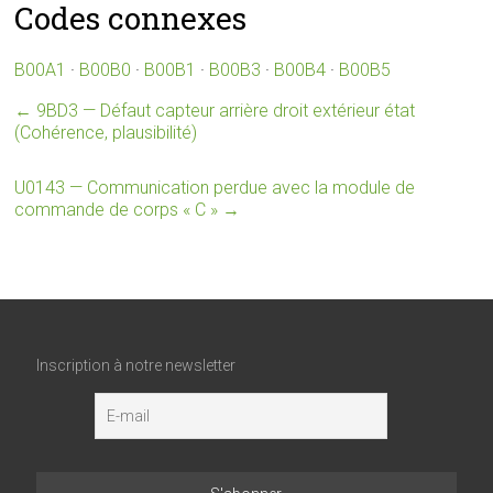
Codes connexes
B00A1
·
B00B0
·
B00B1
·
B00B3
·
B00B4
·
B00B5
←
9BD3 — Défaut capteur arrière droit extérieur état
(Cohérence, plausibilité)
U0143 — Communication perdue avec la module de
commande de corps « C »
→
Inscription à notre newsletter