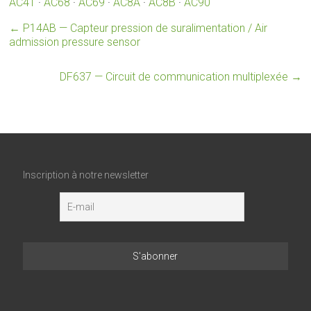
AC41
·
AC68
·
AC69
·
AC8A
·
AC8B
·
AC90
←
P14AB — Capteur pression de suralimentation / Air
admission pressure sensor
DF637 — Circuit de communication multiplexée
→
Inscription à notre newsletter