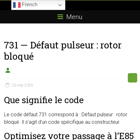
Skip
French
to
Boitier-
content
Menu
E85.com
La
731 — Défaut pulseur : rotor
passion
du
bloqué
boîtier
éthanol
26 mai 2026
Que signifie le code
Le code défaut 731 correspond à : Défaut pulseur : rotor
bloqué. Il s’agit d’un code spécifique au constructeur.
Optimisez votre passage à l’E85