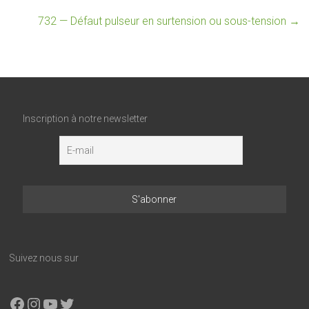
732 — Défaut pulseur en surtension ou sous-tension
→
Inscription à notre newsletter
Suivez nous sur
Facebook
Instagram
YouTube
X