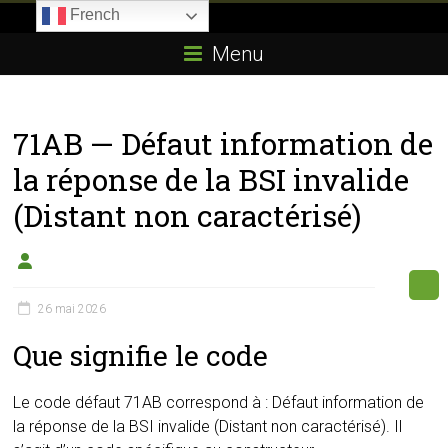
Skip
French
to
Boitier-
content
Menu
E85.com
La
71AB — Défaut information de
passion
du
la réponse de la BSI invalide
boîtier
(Distant non caractérisé)
éthanol
26 mai 2026
Que signifie le code
Le code défaut 71AB correspond à : Défaut information de
la réponse de la BSI invalide (Distant non caractérisé). Il