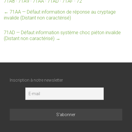
71A8
·
71A9
·
71AA
·
71AD
·
71AF
·
72
←
71AA — Défaut information de réponse au cryptage
invalide (Distant non caractérisé)
71AD — Défaut information système choc piéton invalide
(Distant non caractérisé)
→
Inscription à notre newsletter