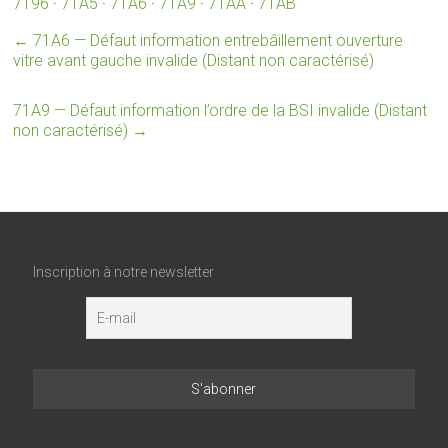
7196
·
71A5
·
71A6
·
71A9
·
71AA
·
71AB
←
71A6 — Défaut information entrebâillement ouverture
vitre avant gauche invalide (Distant non caractérisé)
71A9 — Défaut information l’ordre de la BSI invalide (Distant
non caractérisé)
→
Inscription à notre newsletter