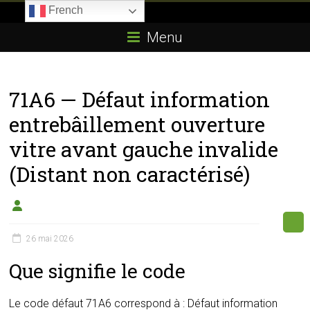
Skip
French
to
Boitier-
content
Menu
E85.com
La
71A6 — Défaut information
passion
du
entrebâillement ouverture
boîtier
vitre avant gauche invalide
éthanol
(Distant non caractérisé)
26 mai 2026
Que signifie le code
Le code défaut 71A6 correspond à : Défaut information