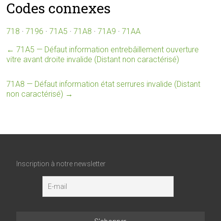
Codes connexes
718
·
7196
·
71A5
·
71A8
·
71A9
·
71AA
←
71A5 — Défaut information entrebâillement ouverture
vitre avant droite invalide (Distant non caractérisé)
71A8 — Défaut information état serrures invalide (Distant
non caractérisé)
→
Inscription à notre newsletter