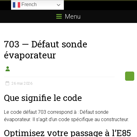
Skip
French
to
Boitier-
content
Menu
E85.com
La
703 — Défaut sonde
passion
du
évaporateur
boîtier
éthanol
26 mai 2026
Que signifie le code
Le code défaut 703 correspond à : Défaut sonde
évaporateur. Il s’agit d’un code spécifique au constructeur.
Optimisez votre passage à l’E85