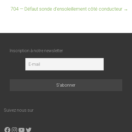
704 — Défaut sonde d’ensoleillement côté conducteur
→
Inscription à notre newsletter
Suivez nous sur
Facebook
Instagram
YouTube
X