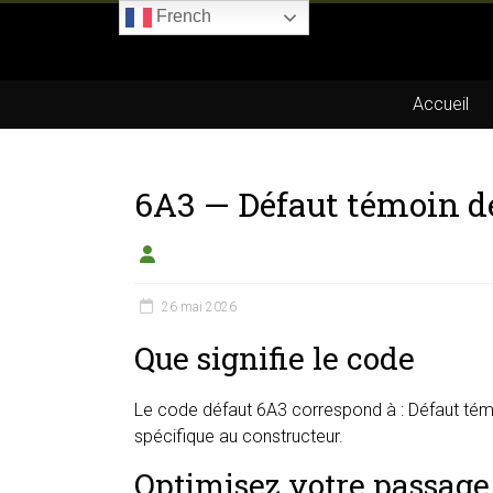
Skip
French
to
Boitier-
content
E85.com
Accueil
La
passion
6A3 — Défaut témoin de
du
boîtier
éthanol
26 mai 2026
Que signifie le code
Le code défaut 6A3 correspond à : Défaut témo
spécifique au constructeur.
Optimisez votre passage 