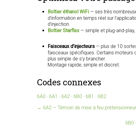
Boîtier éthanol WiFi
— ses très nombreuse
d’information en temps réel sur l’applica
d’injection.
Boîtier Starflex
— simple et plug-and-play
Faisceaux d’injecteurs
— plus de 10 sorte
faisceaux spécifiques. Certains moteurs on
plus simple de s’y brancher.
Montage rapide, simple et discret.
Codes connexes
6A0
·
6A1
·
6A2
·
6B0
·
6B1
·
6B2
←
6A2 — Témoin de mise à feu prétensionneur
6B0 