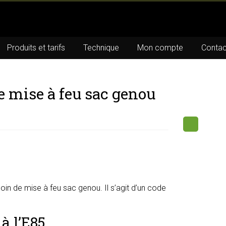
Produits et tarifs
Technique
Mon compte
Contac
 mise à feu sac genou
in de mise à feu sac genou. Il s’agit d’un code
à l’E85