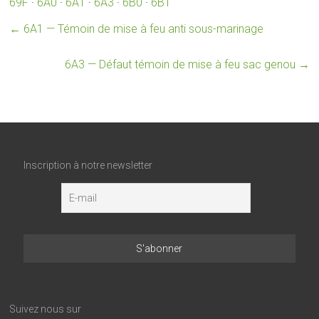
69F
·
6A0
·
6A1
·
6A3
·
6B0
·
6B1
←
6A1 — Témoin de mise à feu anti sous-marinage
6A3 — Défaut témoin de mise à feu sac genou
→
Inscription à notre newsletter
Suivez nous sur