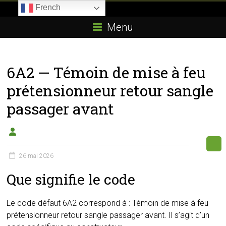
Skip
French
to
Boitier-
content
Menu
E85.com
La
6A2 — Témoin de mise à feu
passion
du
prétensionneur retour sangle
boîtier
passager avant
éthanol
26 mai 2026
Que signifie le code
Le code défaut 6A2 correspond à : Témoin de mise à feu
prétensionneur retour sangle passager avant. Il s’agit d’un