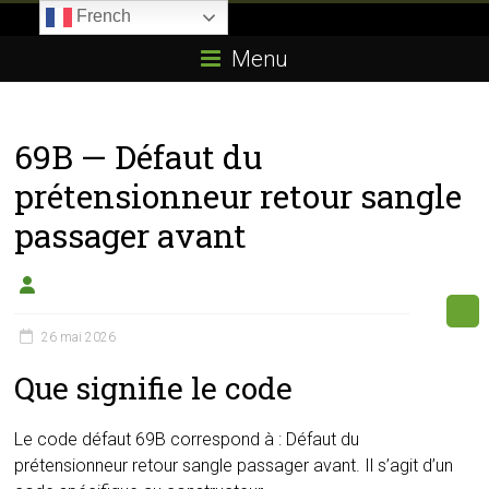
Skip
French
to
Boitier-
content
Menu
E85.com
La
69B — Défaut du
passion
du
prétensionneur retour sangle
boîtier
passager avant
éthanol
26 mai 2026
Que signifie le code
Le code défaut 69B correspond à : Défaut du
prétensionneur retour sangle passager avant. Il s’agit d’un