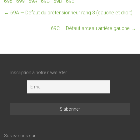
698
·
699
·
69A
·
69C
·
69D
·
69E
←
69A — Défaut du prétensionneur rang 3 (gauche et droit)
69C — Défaut arceau arrière gauche
→
Inscription à notre newsletter
Suivez nous sur