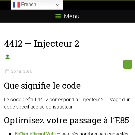
Skip
French
to
Boitier-
content
Menu
E85.com
La
4412 — Injecteur 2
passion
du
boîtier
éthanol
26 mai 2026
Que signifie le code
Le code défaut 4412 correspond à : Injecteur 2. Il s’agit d’un
code spécifique au constructeur.
Optimisez votre passage à l’E85
Boîtier éthanol WiFi
— ses très nombreuses capacités