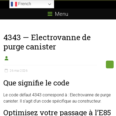
Skip
French
to
Boitier-
content
Menu
E85.com
La
4343 — Electrovanne de
passion
du
purge canister
boîtier
éthanol
26 mai 2026
Que signifie le code
Le code défaut 4343 correspond à : Electrovanne de purge
canister. Il s’agit d’un code spécifique au constructeur.
Optimisez votre passage à l’E85